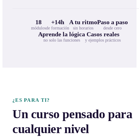
18
+14h
A tu ritmo
Paso a paso
módulos
de formación
sin horarios
desde cero
Aprende la lógica
Casos reales
no solo las funciones
y ejemplos prácticos
¿ES PARA TI?
Un curso pensado para
cualquier nivel