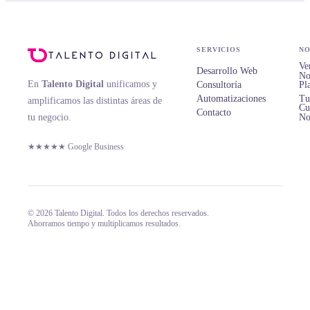
SERVICIOS
NO
Ve
Desarrollo Web
No
En
Talento Digital
unificamos y
Consultoría
Pl
Automatizaciones
Tu
amplificamos las distintas áreas de
Cu
Contacto
tu negocio.
No
★★★★★ Google Business
© 2026 Talento Digital. Todos los derechos reservados.
Ahorramos tiempo y multiplicamos resultados.