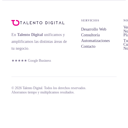
SERVICIOS
NO
Ve
Desarrollo Web
No
En
Talento Digital
unificamos y
Consultoría
Pl
Automatizaciones
Tu
amplificamos las distintas áreas de
Cu
Contacto
tu negocio.
No
★★★★★ Google Business
© 2026 Talento Digital. Todos los derechos reservados.
Ahorramos tiempo y multiplicamos resultados.