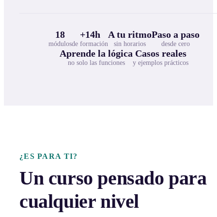
18
+14h
A tu ritmo
Paso a paso
módulos
de formación
sin horarios
desde cero
Aprende la lógica
Casos reales
no solo las funciones
y ejemplos prácticos
¿ES PARA TI?
Un curso pensado para
cualquier nivel