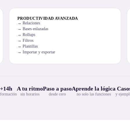
PRODUCTIVIDAD AVANZADA
Relaciones
Bases enlazadas
Rollups
Filtros
Plantillas
Importar y exportar
+14h
A tu ritmo
Paso a paso
Aprende la lógica
Casos
 formación
sin horarios
desde cero
no solo las funciones
y ejempl