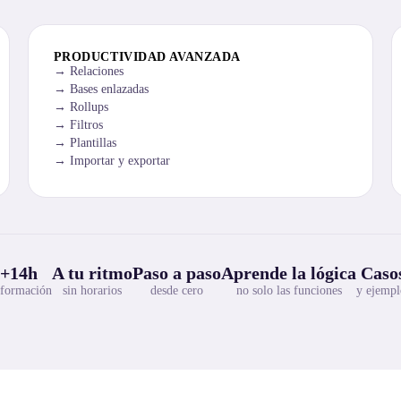
PRODUCTIVIDAD AVANZADA
Relaciones
Bases enlazadas
Rollups
Filtros
Plantillas
Importar y exportar
+14h
A tu ritmo
Paso a paso
Aprende la lógica
Casos
 formación
sin horarios
desde cero
no solo las funciones
y ejempl