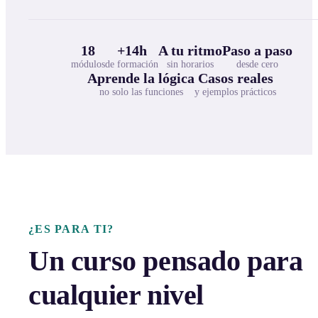
18
+14h
A tu ritmo
Paso a paso
módulos
de formación
sin horarios
desde cero
Aprende la lógica
Casos reales
no solo las funciones
y ejemplos prácticos
¿ES PARA TI?
Un curso pensado para
cualquier nivel