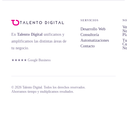
SERVICIOS
NO
Ve
Desarrollo Web
No
En
Talento Digital
unificamos y
Consultoría
Pl
Automatizaciones
Tu
amplificamos las distintas áreas de
Cu
Contacto
tu negocio.
No
★★★★★ Google Business
© 2026 Talento Digital. Todos los derechos reservados.
Ahorramos tiempo y multiplicamos resultados.