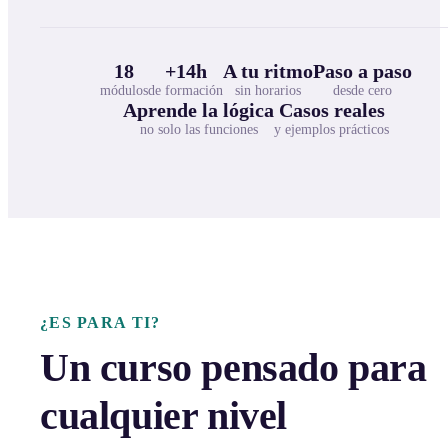
18
+14h
A tu ritmo
Paso a paso
módulos
de formación
sin horarios
desde cero
Aprende la lógica
Casos reales
no solo las funciones
y ejemplos prácticos
¿ES PARA TI?
Un curso pensado para
cualquier nivel