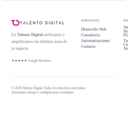
SERVICIOS
NO
Ve
Desarrollo Web
No
En
Talento Digital
unificamos y
Consultoría
Pl
Automatizaciones
Tu
amplificamos las distintas áreas de
Cu
Contacto
tu negocio.
No
★★★★★ Google Business
© 2026 Talento Digital. Todos los derechos reservados.
Ahorramos tiempo y multiplicamos resultados.