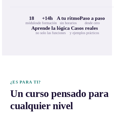
18
+14h
A tu ritmo
Paso a paso
módulos
de formación
sin horarios
desde cero
Aprende la lógica
Casos reales
no solo las funciones
y ejemplos prácticos
¿ES PARA TI?
Un curso pensado para
cualquier nivel