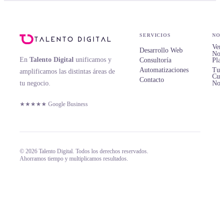
SERVICIOS
NO
Ve
Desarrollo Web
No
En
Talento Digital
unificamos y
Consultoría
Pl
Automatizaciones
Tu
amplificamos las distintas áreas de
Cu
Contacto
tu negocio.
No
★★★★★ Google Business
© 2026 Talento Digital. Todos los derechos reservados.
Ahorramos tiempo y multiplicamos resultados.