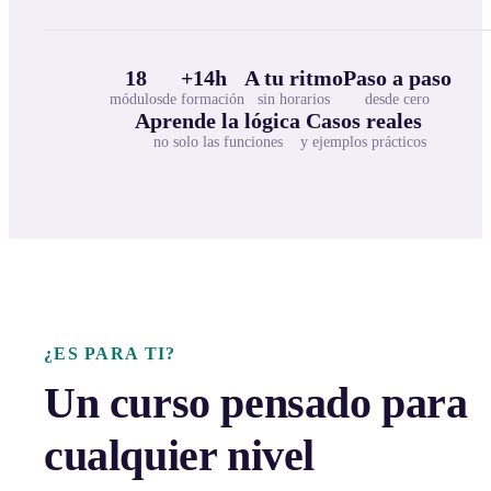
18
+14h
A tu ritmo
Paso a paso
módulos
de formación
sin horarios
desde cero
Aprende la lógica
Casos reales
no solo las funciones
y ejemplos prácticos
¿ES PARA TI?
Un curso pensado para
cualquier nivel