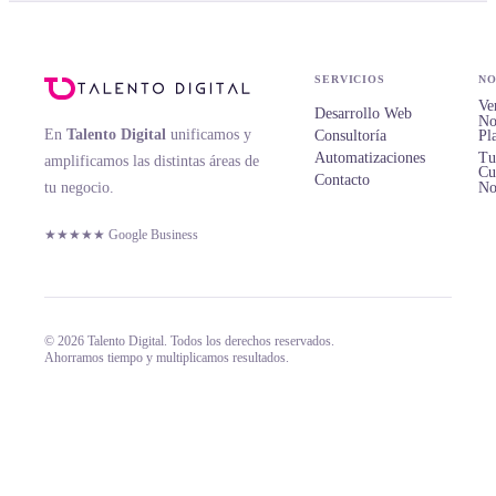
SERVICIOS
NO
Ve
Desarrollo Web
No
En
Talento Digital
unificamos y
Consultoría
Pl
Automatizaciones
Tu
amplificamos las distintas áreas de
Cu
Contacto
tu negocio.
No
★★★★★ Google Business
© 2026 Talento Digital. Todos los derechos reservados.
Ahorramos tiempo y multiplicamos resultados.