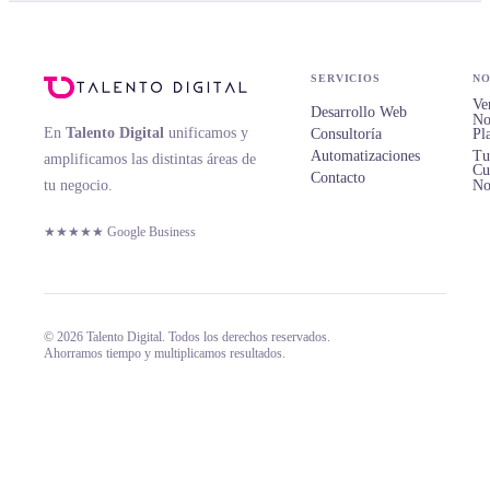
SERVICIOS
NO
Ve
Desarrollo Web
No
En
Talento Digital
unificamos y
Consultoría
Pl
Automatizaciones
Tu
amplificamos las distintas áreas de
Cu
Contacto
tu negocio.
No
★★★★★ Google Business
© 2026 Talento Digital. Todos los derechos reservados.
Ahorramos tiempo y multiplicamos resultados.