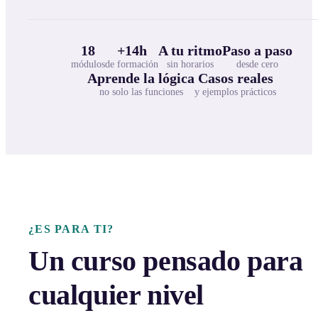
18
+14h
A tu ritmo
Paso a paso
módulos
de formación
sin horarios
desde cero
Aprende la lógica
Casos reales
no solo las funciones
y ejemplos prácticos
¿ES PARA TI?
Un curso pensado para
cualquier nivel