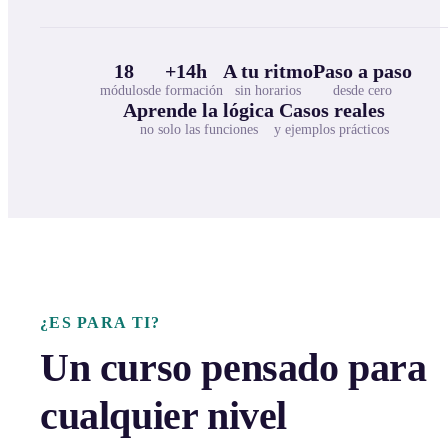
18
+14h
A tu ritmo
Paso a paso
módulos
de formación
sin horarios
desde cero
Aprende la lógica
Casos reales
no solo las funciones
y ejemplos prácticos
¿ES PARA TI?
Un curso pensado para
cualquier nivel