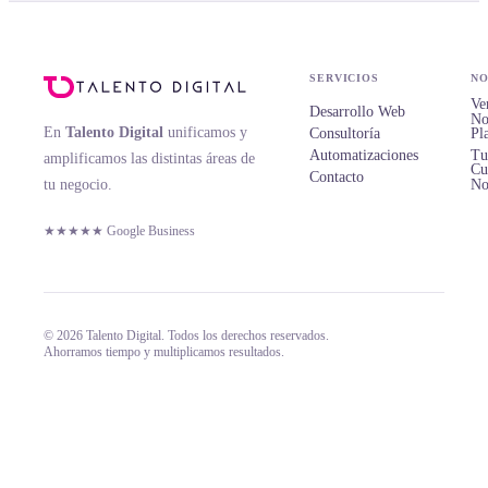
SERVICIOS
NO
Ve
Desarrollo Web
No
En
Talento Digital
unificamos y
Consultoría
Pl
Automatizaciones
Tu
amplificamos las distintas áreas de
Cu
Contacto
tu negocio.
No
★★★★★ Google Business
© 2026 Talento Digital. Todos los derechos reservados.
Ahorramos tiempo y multiplicamos resultados.