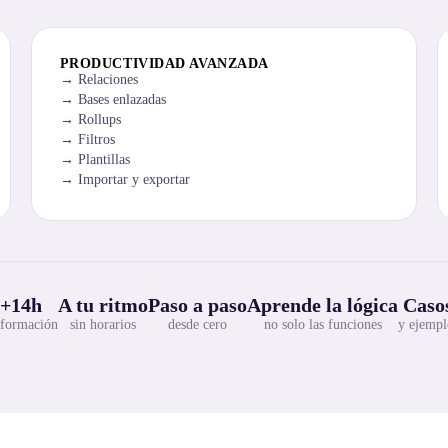
PRODUCTIVIDAD AVANZADA
Relaciones
Bases enlazadas
Rollups
Filtros
Plantillas
Importar y exportar
+14h
A tu ritmo
Paso a paso
Aprende la lógica
Casos
 formación
sin horarios
desde cero
no solo las funciones
y ejempl