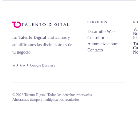
SERVICIOS
NO
Ve
Desarrollo Web
No
En
Talento Digital
unificamos y
Consultoría
Pl
Automatizaciones
Tu
amplificamos las distintas áreas de
Cu
Contacto
tu negocio.
No
★★★★★ Google Business
© 2026 Talento Digital. Todos los derechos reservados.
Ahorramos tiempo y multiplicamos resultados.