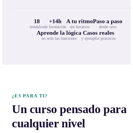
18
+14h
A tu ritmo
Paso a paso
módulos
de formación
sin horarios
desde cero
Aprende la lógica
Casos reales
no solo las funciones
y ejemplos prácticos
¿ES PARA TI?
Un curso pensado para
cualquier nivel