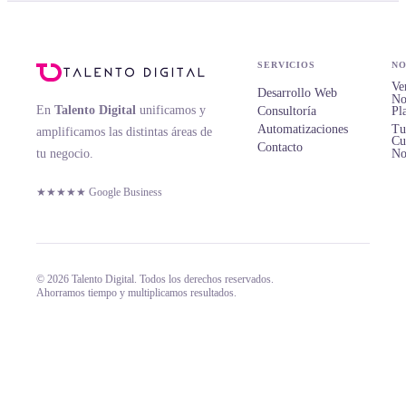
SERVICIOS
NO
Ve
Desarrollo Web
No
En
Talento Digital
unificamos y
Consultoría
Pl
Automatizaciones
Tu
amplificamos las distintas áreas de
Cu
Contacto
tu negocio.
No
★★★★★ Google Business
© 2026 Talento Digital. Todos los derechos reservados.
Ahorramos tiempo y multiplicamos resultados.