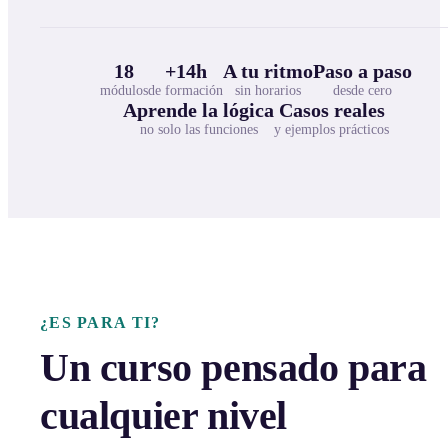
18
+14h
A tu ritmo
Paso a paso
módulos
de formación
sin horarios
desde cero
Aprende la lógica
Casos reales
no solo las funciones
y ejemplos prácticos
¿ES PARA TI?
Un curso pensado para
cualquier nivel