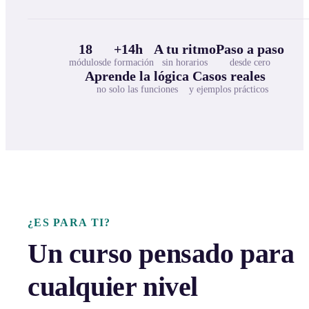
18
+14h
A tu ritmo
Paso a paso
módulos
de formación
sin horarios
desde cero
Aprende la lógica
Casos reales
no solo las funciones
y ejemplos prácticos
¿ES PARA TI?
Un curso pensado para
cualquier nivel