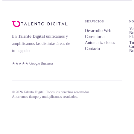
SERVICIOS
NO
Ve
Desarrollo Web
No
En
Talento Digital
unificamos y
Consultoría
Pl
Automatizaciones
Tu
amplificamos las distintas áreas de
Cu
Contacto
tu negocio.
No
★★★★★ Google Business
© 2026 Talento Digital. Todos los derechos reservados.
Ahorramos tiempo y multiplicamos resultados.