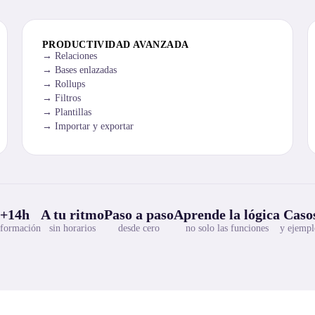
PRODUCTIVIDAD AVANZADA
Relaciones
Bases enlazadas
Rollups
Filtros
Plantillas
Importar y exportar
+14h
A tu ritmo
Paso a paso
Aprende la lógica
Casos
 formación
sin horarios
desde cero
no solo las funciones
y ejempl