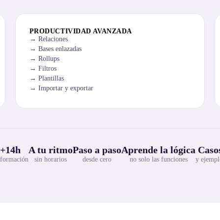
PRODUCTIVIDAD AVANZADA
Relaciones
Bases enlazadas
Rollups
Filtros
Plantillas
Importar y exportar
+14h
A tu ritmo
Paso a paso
Aprende la lógica
Casos
 formación
sin horarios
desde cero
no solo las funciones
y ejempl