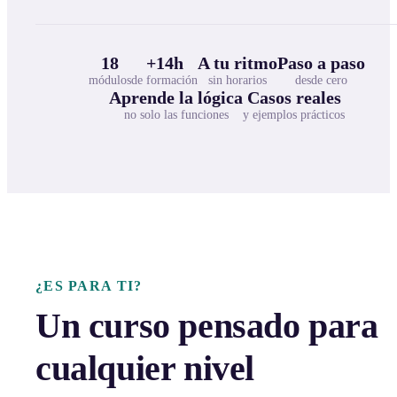
18
+14h
A tu ritmo
Paso a paso
módulos
de formación
sin horarios
desde cero
Aprende la lógica
Casos reales
no solo las funciones
y ejemplos prácticos
¿ES PARA TI?
Un curso pensado para
cualquier nivel