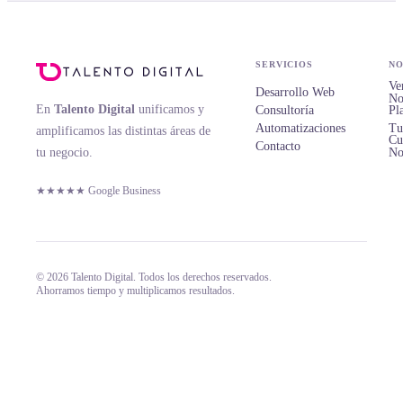
SERVICIOS
NO
Ve
Desarrollo Web
No
En
Talento Digital
unificamos y
Consultoría
Pl
Automatizaciones
Tu
amplificamos las distintas áreas de
Cu
Contacto
tu negocio.
No
★★★★★ Google Business
© 2026 Talento Digital. Todos los derechos reservados.
Ahorramos tiempo y multiplicamos resultados.