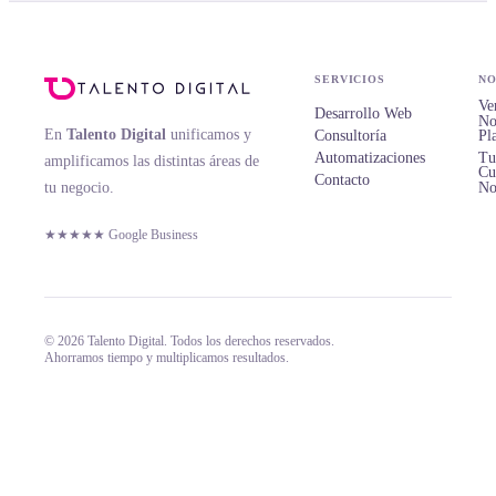
SERVICIOS
NO
Ve
Desarrollo Web
No
En
Talento Digital
unificamos y
Consultoría
Pl
Automatizaciones
Tu
amplificamos las distintas áreas de
Cu
Contacto
tu negocio.
No
★★★★★ Google Business
© 2026 Talento Digital. Todos los derechos reservados.
Ahorramos tiempo y multiplicamos resultados.