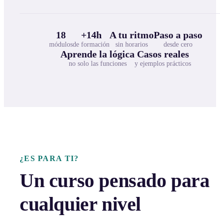
18
+14h
A tu ritmo
Paso a paso
módulos
de formación
sin horarios
desde cero
Aprende la lógica
Casos reales
no solo las funciones
y ejemplos prácticos
¿ES PARA TI?
Un curso pensado para
cualquier nivel