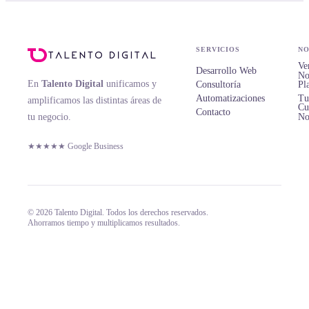
SERVICIOS
NO
Ve
Desarrollo Web
No
En
Talento Digital
unificamos y
Consultoría
Pl
Automatizaciones
Tu
amplificamos las distintas áreas de
Cu
Contacto
tu negocio.
No
★★★★★ Google Business
© 2026 Talento Digital. Todos los derechos reservados.
Ahorramos tiempo y multiplicamos resultados.