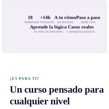
18
+14h
A tu ritmo
Paso a paso
módulos
de formación
sin horarios
desde cero
Aprende la lógica
Casos reales
no solo las funciones
y ejemplos prácticos
¿ES PARA TI?
Un curso pensado para
cualquier nivel