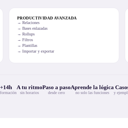
PRODUCTIVIDAD AVANZADA
Relaciones
Bases enlazadas
Rollups
Filtros
Plantillas
Importar y exportar
+14h
A tu ritmo
Paso a paso
Aprende la lógica
Casos
 formación
sin horarios
desde cero
no solo las funciones
y ejempl