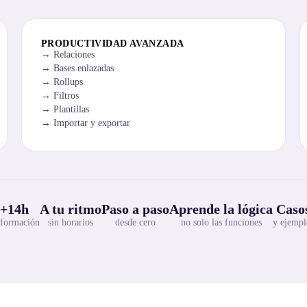
PRODUCTIVIDAD AVANZADA
Relaciones
Bases enlazadas
Rollups
Filtros
Plantillas
Importar y exportar
+14h
A tu ritmo
Paso a paso
Aprende la lógica
Casos
 formación
sin horarios
desde cero
no solo las funciones
y ejempl