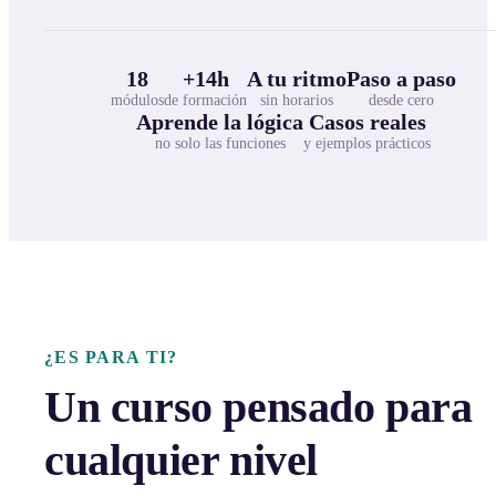
18
+14h
A tu ritmo
Paso a paso
módulos
de formación
sin horarios
desde cero
Aprende la lógica
Casos reales
no solo las funciones
y ejemplos prácticos
¿ES PARA TI?
Un curso pensado para
cualquier nivel