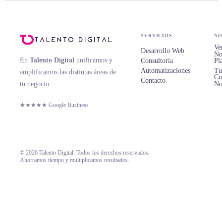
SERVICIOS
NO
Ve
Desarrollo Web
No
En
Talento Digital
unificamos y
Consultoría
Pl
Automatizaciones
Tu
amplificamos las distintas áreas de
Cu
Contacto
tu negocio.
No
★★★★★ Google Business
© 2026 Talento Digital. Todos los derechos reservados.
Ahorramos tiempo y multiplicamos resultados.