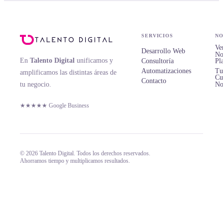
SERVICIOS
NO
Ve
Desarrollo Web
No
En
Talento Digital
unificamos y
Consultoría
Pl
Automatizaciones
Tu
amplificamos las distintas áreas de
Cu
Contacto
tu negocio.
No
★★★★★ Google Business
© 2026 Talento Digital. Todos los derechos reservados.
Ahorramos tiempo y multiplicamos resultados.