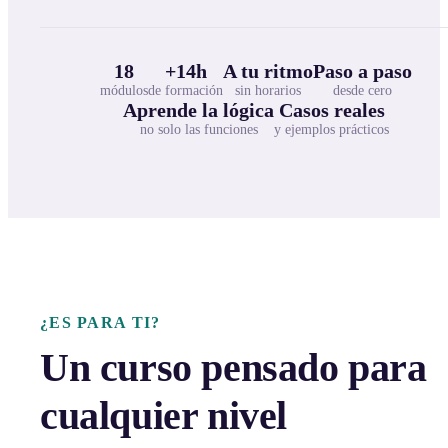
18
+14h
A tu ritmo
Paso a paso
módulos
de formación
sin horarios
desde cero
Aprende la lógica
Casos reales
no solo las funciones
y ejemplos prácticos
¿ES PARA TI?
Un curso pensado para
cualquier nivel