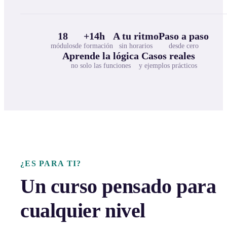
18
+14h
A tu ritmo
Paso a paso
módulos
de formación
sin horarios
desde cero
Aprende la lógica
Casos reales
no solo las funciones
y ejemplos prácticos
¿ES PARA TI?
Un curso pensado para
cualquier nivel