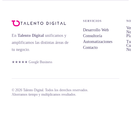
SERVICIOS
NO
Ve
Desarrollo Web
No
En
Talento Digital
unificamos y
Consultoría
Pl
Automatizaciones
Tu
amplificamos las distintas áreas de
Cu
Contacto
tu negocio.
No
★★★★★ Google Business
© 2026 Talento Digital. Todos los derechos reservados.
Ahorramos tiempo y multiplicamos resultados.