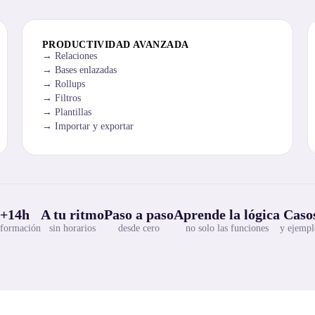
PRODUCTIVIDAD AVANZADA
Relaciones
Bases enlazadas
Rollups
Filtros
Plantillas
Importar y exportar
+14h
A tu ritmo
Paso a paso
Aprende la lógica
Casos
 formación
sin horarios
desde cero
no solo las funciones
y ejempl