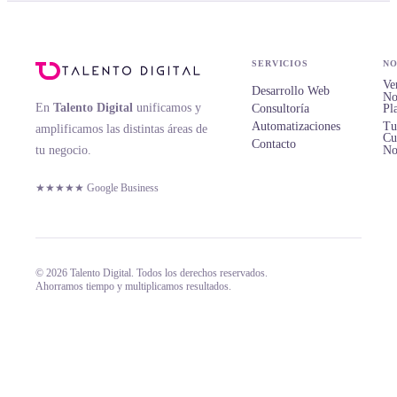
SERVICIOS
NO
Ve
Desarrollo Web
No
En
Talento Digital
unificamos y
Consultoría
Pl
Automatizaciones
Tu
amplificamos las distintas áreas de
Cu
Contacto
tu negocio.
No
★★★★★ Google Business
© 2026 Talento Digital. Todos los derechos reservados.
Ahorramos tiempo y multiplicamos resultados.