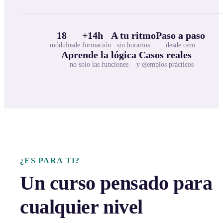
18
+14h
A tu ritmo
Paso a paso
módulos
de formación
sin horarios
desde cero
Aprende la lógica
Casos reales
no solo las funciones
y ejemplos prácticos
¿ES PARA TI?
Un curso pensado para
cualquier nivel