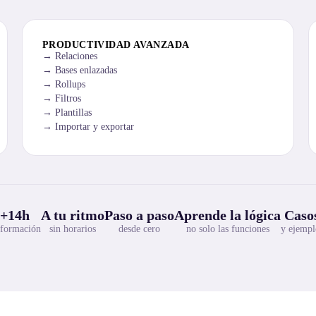
PRODUCTIVIDAD AVANZADA
Relaciones
Bases enlazadas
Rollups
Filtros
Plantillas
Importar y exportar
+14h
A tu ritmo
Paso a paso
Aprende la lógica
Casos
 formación
sin horarios
desde cero
no solo las funciones
y ejempl