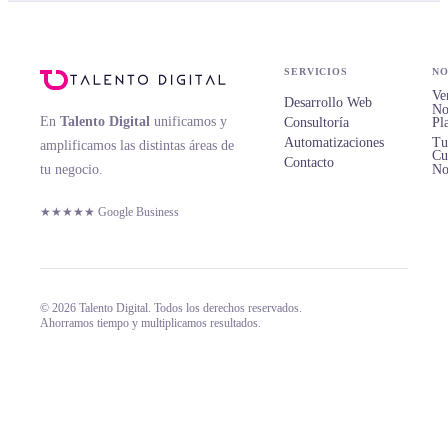
SERVICIOS
NO
Ve
Desarrollo Web
No
En
Talento Digital
unificamos y
Consultoría
Pl
Automatizaciones
Tu
amplificamos las distintas áreas de
Cu
Contacto
tu negocio.
No
★★★★★ Google Business
© 2026 Talento Digital. Todos los derechos reservados.
Ahorramos tiempo y multiplicamos resultados.