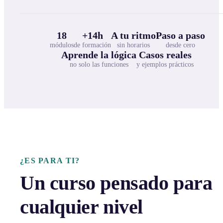
18
+14h
A tu ritmo
Paso a paso
módulos
de formación
sin horarios
desde cero
Aprende la lógica
Casos reales
no solo las funciones
y ejemplos prácticos
¿ES PARA TI?
Un curso pensado para
cualquier nivel