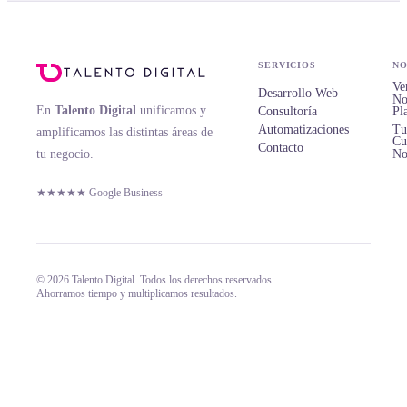
SERVICIOS
NO
Ve
Desarrollo Web
No
En
Talento Digital
unificamos y
Consultoría
Pl
Automatizaciones
Tu
amplificamos las distintas áreas de
Cu
Contacto
tu negocio.
No
★★★★★ Google Business
© 2026 Talento Digital. Todos los derechos reservados.
Ahorramos tiempo y multiplicamos resultados.