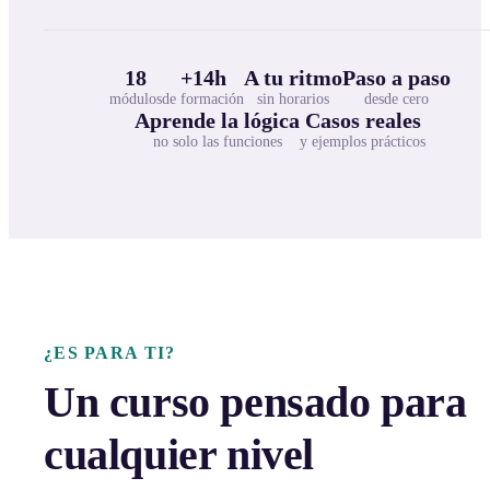
18
+14h
A tu ritmo
Paso a paso
módulos
de formación
sin horarios
desde cero
Aprende la lógica
Casos reales
no solo las funciones
y ejemplos prácticos
¿ES PARA TI?
Un curso pensado para
cualquier nivel