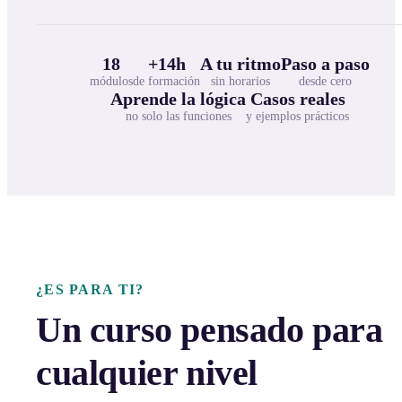
18
+14h
A tu ritmo
Paso a paso
módulos
de formación
sin horarios
desde cero
Aprende la lógica
Casos reales
no solo las funciones
y ejemplos prácticos
¿ES PARA TI?
Un curso pensado para
cualquier nivel