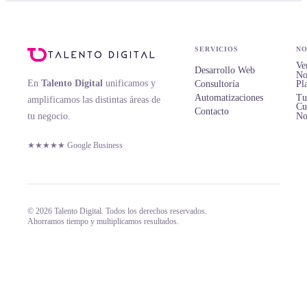
SERVICIOS
NO
Ve
Desarrollo Web
No
En
Talento Digital
unificamos y
Consultoría
Pl
Automatizaciones
Tu
amplificamos las distintas áreas de
Cu
Contacto
tu negocio.
No
★★★★★ Google Business
© 2026 Talento Digital. Todos los derechos reservados.
Ahorramos tiempo y multiplicamos resultados.