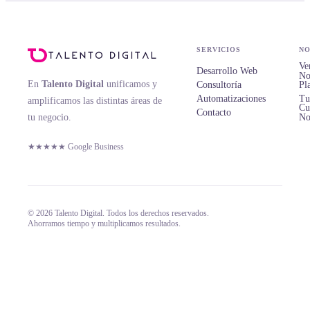
SERVICIOS
NO
Ve
Desarrollo Web
No
En
Talento Digital
unificamos y
Consultoría
Pl
Automatizaciones
Tu
amplificamos las distintas áreas de
Cu
Contacto
tu negocio.
No
★★★★★ Google Business
© 2026 Talento Digital. Todos los derechos reservados.
Ahorramos tiempo y multiplicamos resultados.