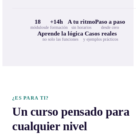
18
+14h
A tu ritmo
Paso a paso
módulos
de formación
sin horarios
desde cero
Aprende la lógica
Casos reales
no solo las funciones
y ejemplos prácticos
¿ES PARA TI?
Un curso pensado para
cualquier nivel