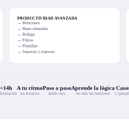
PRODUCTIVIDAD AVANZADA
Relaciones
Bases enlazadas
Rollups
Filtros
Plantillas
Importar y exportar
+14h
A tu ritmo
Paso a paso
Aprende la lógica
Casos
 formación
sin horarios
desde cero
no solo las funciones
y ejempl